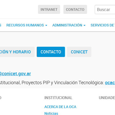
INTRANET
CONTACTO
S
RECURSOS HUMANOS
ADMINISTRACIÓN
SERVICIOS D
CIÓN Y HORARIO
CONTACTO
CONICET
conicet.gov.ar
titucional, Proyectos PIP y Vinculación Tecnológica:
ocac
O
INSTITUCIONAL
UNIDAD
ACERCA DE LA OCA
Noticias