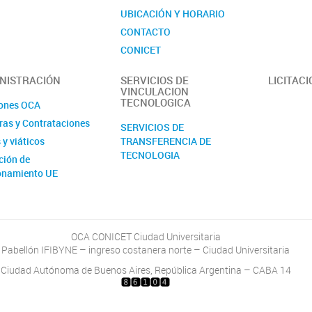
UBICACIÓN Y HORARIO
CONTACTO
CONICET
NISTRACIÓN
SERVICIOS DE
LICITAC
VINCULACION
TECNOLOGICA
ones OCA
as y Contrataciones
SERVICIOS DE
 y viáticos
TRANSFERENCIA DE
TECNOLOGIA
ción de
onamiento UE
ción de gastos de
ctos
ración Internacional
OCA CONICET Ciudad Universitaria
 en ejecución
Pabellón IFIBYNE – ingreso costanera norte – Ciudad Universitaria
RIZACIONES / NOTAS
Ciudad Autónoma de Buenos Aires, República Argentina – CABA 14
J