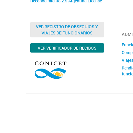
Reconocimiento 2.5 Argentina License
VER REGISTRO DE OBSEQUIOS Y
VIAJES DE FUNCIONARIOS
ADMI
Funci
VER VERIFICADOR DE RECIBOS
Compr
Viajes
Rendi
funci
Rendi
proye
Coope
Obras
AUTO
/ DDJ